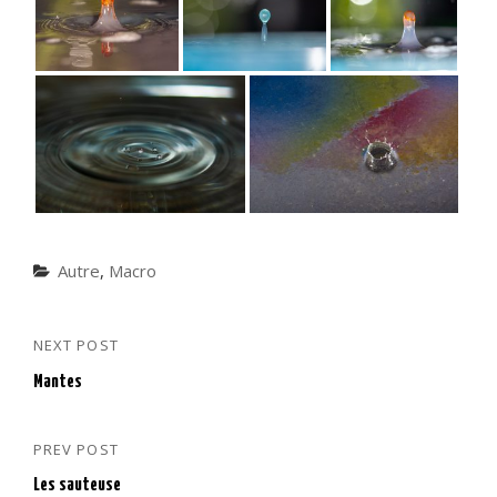
Categories
Autre
,
Macro
NEXT POST
Navigation
Next
Post
de
Mantes
l’article
PREV POST
Previous
Post
Les sauteuse