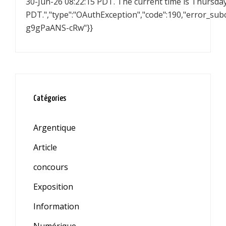
30-Jun-26 08:22:15 PDT. The current time is Thursda
PDT.","type":"OAuthException","code":190,"error_sub
g9gPaANS-cRw"}}
Catégories
Argentique
Article
concours
Exposition
Information
Numérique