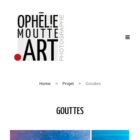
Home
>
Projet
>
Gouttes
GOUTTES