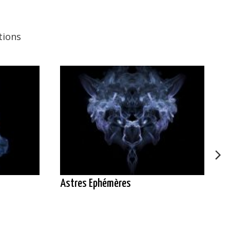
tions
Astres Ephémères
L
l