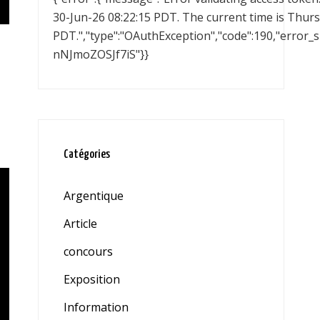
30-Jun-26 08:22:15 PDT. The current time is Thur
PDT.","type":"OAuthException","code":190,"error_
nNJmoZOSJf7iS"}}
Catégories
Argentique
Article
concours
Exposition
Information