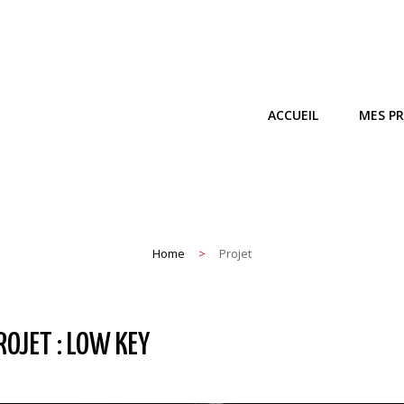
ACCUEIL
MES P
ns Rien Dire.
Home
>
Projet
ROJET :
LOW KEY