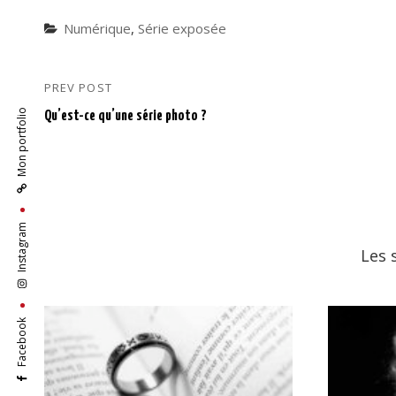
Categories
Numérique
,
Série exposée
PREV POST
Navigation
Previous
Post
Mon portfolio
de
Qu’est-ce qu’une série photo ?
l’article
Instagram
Les 
Facebook