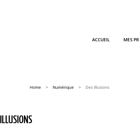
ACCUEIL
MES P
ns Rien Dire.
Home
>
Numérique
>
Des illusions
 ILLUSIONS