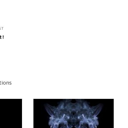
ST
Next
Post
t !
tions