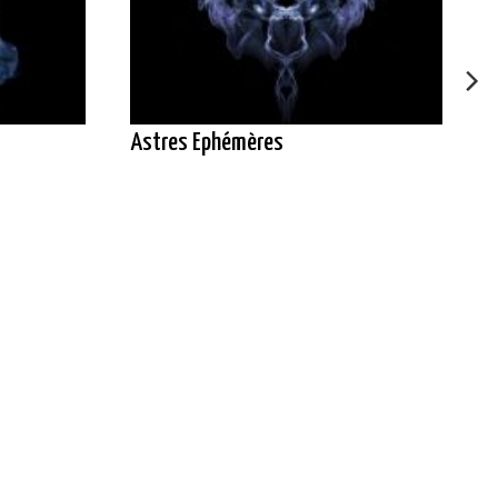
Astres Ephémères
L
l